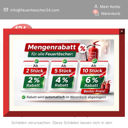
Mein Konto
info@feuerloescher24.com
0
Warenkorb
×
Home
/
Startseite
»
Erste-Hilfe
»
Augenspülung
Augenspülung
Die Augen sind bei jedem Menschen sehr empfindlich.
Geraten Chemikalien oder andere ätzende Substanzen in
die Augen können diese schwerwiegende gesundheitliche
Schäden verursachen. Diese Schäden lassen sich in den