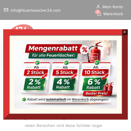
Mein Konto
info@feuerloescher24.com
0
Warenkorb
×
Home
/
Startseite
»
Zubehör
»
Feuerlöscher Schild
»
Verbots-Schilder
Verbots-Schilder
Verbots Schilder günstig online kaufen – Zu den
wichtigsten Warnschildern gehören Verbotsschilder. In
vielen Bereichen sind diese Schilder sogar