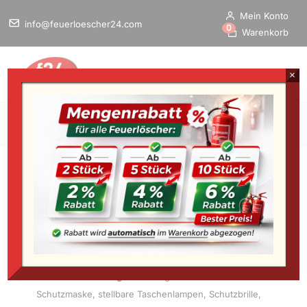
Mein Konto
info@feuerloescher24.com
0
Warenkorb
×
Home
/
Startseite
»
Zubehör
»
ADR-Ausrüstungsset
ADR-
Ausrüstungsset
Im
ADR-Ausrüstungsset
in tragbarer Kofferform sind
Schutzmaske, stellbare Taschenlampen, Schutzbrille,