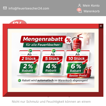
Mein Konto
info@feuerloescher24.com
0
Warenkorb
×
Home
/
Startseite
»
Zubehör
»
Feuerlöscher-Schränke
Feuerlöscher-
Schränke
Jeder Feuerlöscher benötigt auch einen gewissen Schutz.
Nicht nur Schmutz und Feuchtigkeit können an einem