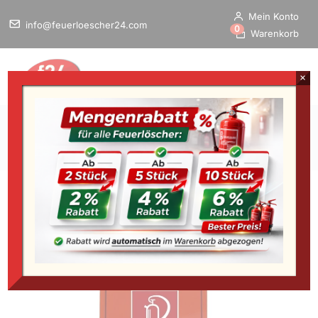
Mein Konto
info@feuerloescher24.com
0
Warenkorb
×
Home
/
Startseite
»
Feuerlöscher Schutzschrank für 9 bis 12
Kg