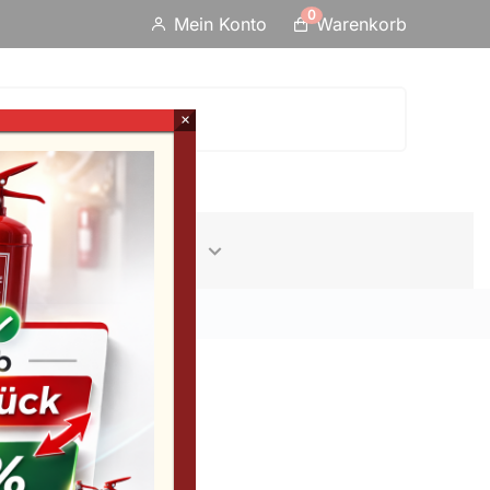
0
Mein Konto
Warenkorb
×
Erste-Hilfe
Info
 First Aid –