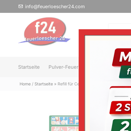
info@feuerloescher24.com
Startseite
Pulver-Feuerlöscher
Schaum-F
Home
/
Startseite
»
Refill für Cederroth First Aid – Nachfüll