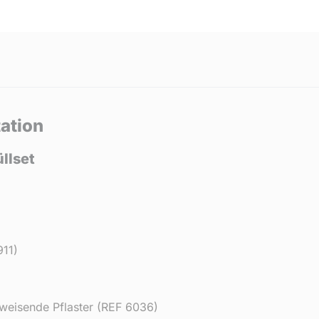
tation
llset
911)
weisende Pflaster (REF 6036)