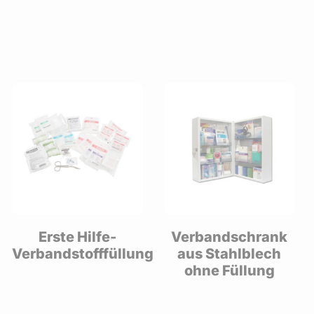
Verbandschrank
Verbandkasten,
g
aus Stahlblech
Stahlblech“DIN
ohne Füllung
13169