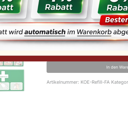
129,90
€
inkl. MwSt.
inkl.
Versandkosten
In den War
Artikelnummer:
KOE-Refill-FA
Kategor