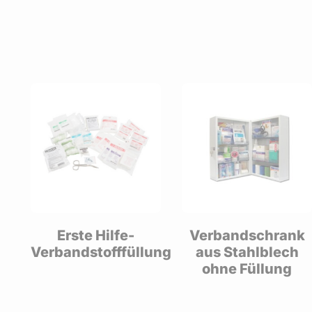
Verbandschrank
Verbandkasten,
ung
aus Stahlblech
Stahlblech“DIN
ohne Füllung
13169