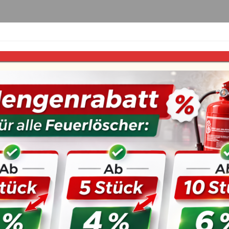
euerlöscher
Fettbrand-Feuerlöscher
Zubehör
set 13tlg.
Refill für Cederroth
Nachfüllset 13tlg.