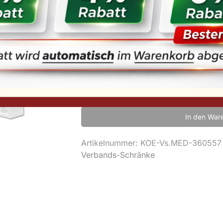
248,90
€
inkl. MwSt.
inkl.
Versandkosten
In den War
Artikelnummer:
KOE-Vs.MED-360557
Verbands-Schränke