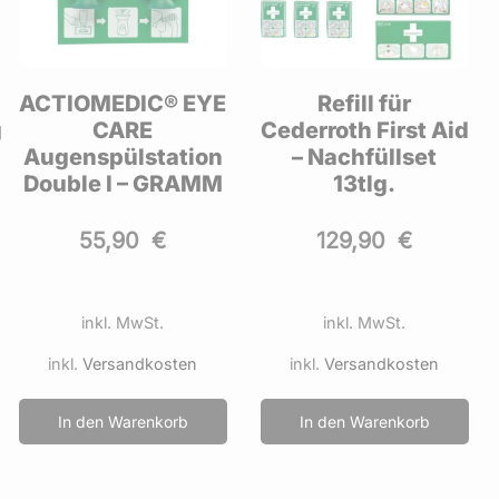
ACTIOMEDIC® EYE
Refill für
g
CARE
Cederroth First Aid
Augenspülstation
– Nachfüllset
Double I – GRAMM
13tlg.
55,90
€
129,90
€
inkl. MwSt.
inkl. MwSt.
inkl.
Versandkosten
inkl.
Versandkosten
In den Warenkorb
In den Warenkorb