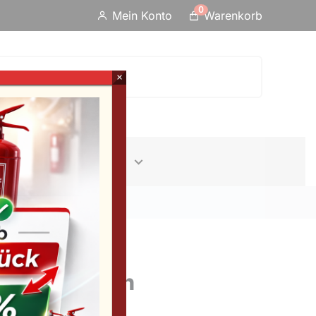
0
Mein Konto
Warenkorb
×
Erste-Hilfe
Info
s Stahlblech