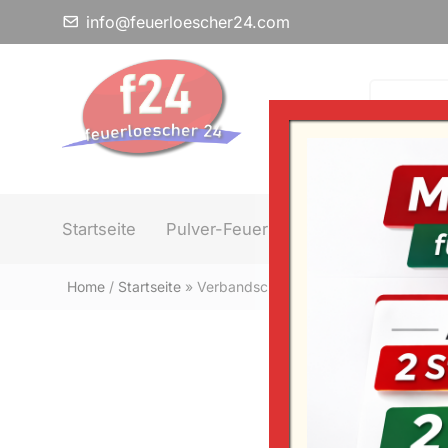
info@feuerloescher24.com
Startseite
Pulver-Feuerlöscher
Schaum-F
Home
/
Startseite
»
Verbandschrank aus Stahlblech ohne 