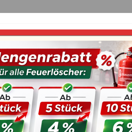
euerlöscher
Fettbrand-Feuerlöscher
Zubehör
Füllung
Verbandschrank au
ohne Füllung