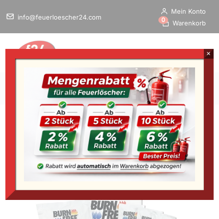
Mein Konto
info@feuerloescher24.com
0
Warenkorb
×
Home
/
Startseite
»
BURNFREE Industrial Kit