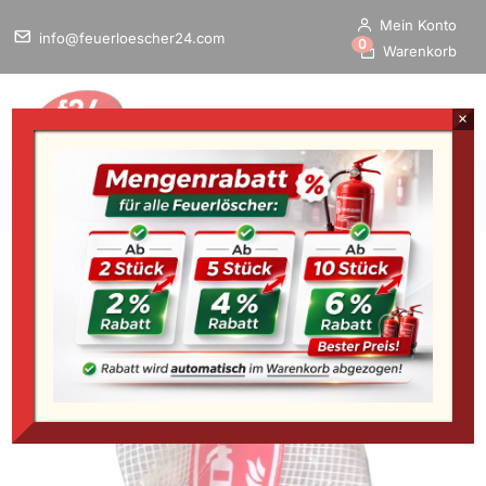
Mein Konto
info@feuerloescher24.com
0
Warenkorb
×
Home
/
Startseite
»
Schutzhauben für CO 2 Feuerlöscher