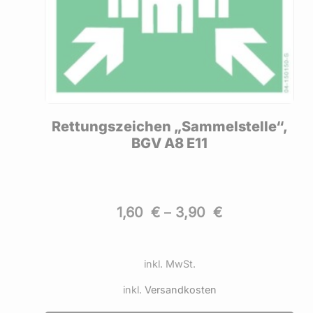
ISO
Rettungszeichen „Sammelstelle“,
BGV A8 E11
1,60
€
–
3,90
€
inkl. MwSt.
inkl.
Versandkosten
Dieses
Die