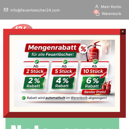
Mein Konto
info@feuerloescher24.com
0
Warenkorb
×
Home
/
Startseite
»
Rettungsweg-Schild “Notausgang”