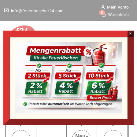
Mein Konto
info@feuerloescher24.com
0
Warenkorb
×
Home
/
Startseite
»
König 5 kg CO2 Feuerlöscher DIN EN 3