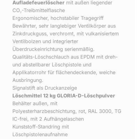
Aufladefeuerlöscher
mit außen liegender
CO₂-Treibmittelflasche
Ergonomischer, hochstabiler Tragegriff
Bewährter, sehr langlebiger Ventilkörper aus
Zinkdruckguss, verchromt, mit vulkanisiertem
Ventilbolzen und integrierter
Überdruckeinrichtung serienmäßig.
Qualitäts-Löschschlauch aus EPDM mit dreh-
und abstellbarer Löschpistole und
Applikatorrohr für flächendeckende, weiche
Ausbringung.
Signalstift als Druckanzeige
Löschmittel 12 kg GLORIA-D-Löschpulver
Behälter außen, mit
Polyesterharzbeschichtung, rot, RAL 3000, TG
IC-frei, mit 2 Aufhängelaschen
Kunststoff-Standring mit
Löschpistolenaufnahme