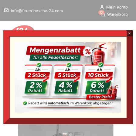
Mein Konto
info@feuerloescher24.com
0
Warenkorb
×
Home
/
Startseite
»
Gloria P 12 M – 12kg – Metallbrand-
Auflade-Feuerlöscher mit 15 LE