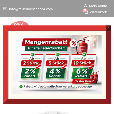
Mein Konto
info@feuerloescher24.com
0
Warenkorb
×
Home
/
Startseite
»
FireAngel HT-630-EU Hitzemelder mit
Funkschnittst