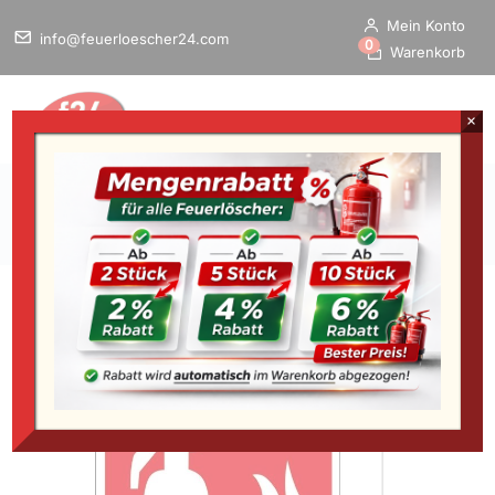
Mein Konto
info@feuerloescher24.com
0
Warenkorb
×
Home
/
Startseite
»
Fahnenschild Brandschutzzeichen
“Feuerlöscher”, ISO 7010