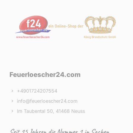
Produktseite
Pro
gewählt
gew
werden
wer
Feuerloescher24.com
+4901724207554
info@feuerloescher24.com
Im Taubental 50, 41468 Neuss
Seit 15 Jahren die Nummer 1 in Sachen