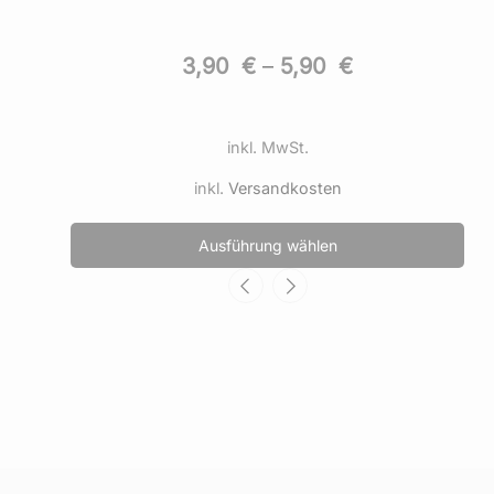
3,90
€
–
5,90
€
inkl. MwSt.
inkl.
Versandkosten
Dieses
Die
Ausführung wählen
Produkt
Pro
weist
wei
mehrere
meh
Varianten
Var
auf.
auf.
Die
Die
Optionen
Opt
können
kön
auf
auf
der
der