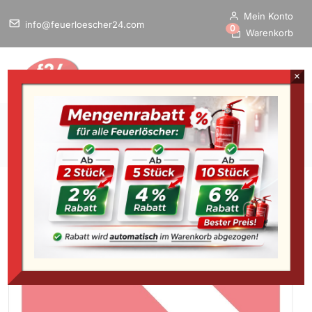
Mein Konto
info@feuerloescher24.com
0
Warenkorb
×
Home
/
Startseite
»
Brandschutzschild “Richtungsangabe,
links/rechts”, BGV A8 F01