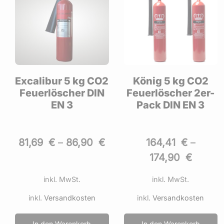
2
König 5 kg CO2
König 2 kg CO2
Feuerlöscher 2er-
Feuerlöscher 2er
Pack DIN EN 3
Pack
164,41
€
–
109,89
€
–
174,90
€
116,90
€
inkl. MwSt.
inkl. MwSt.
inkl.
Versandkosten
inkl.
Versandkosten
In den Warenkorb
In den Warenkorb