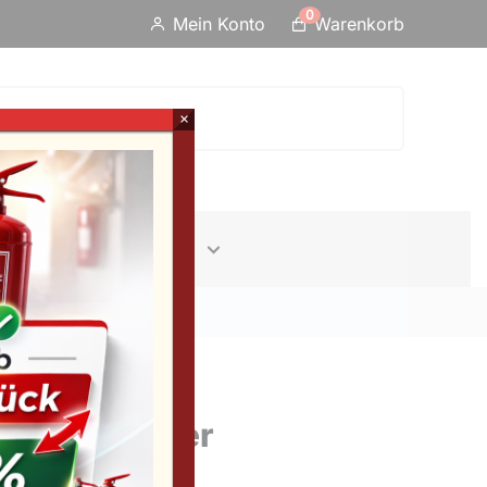
0
Mein Konto
Warenkorb
×
Erste-Hilfe
Info
Feuerlöscher