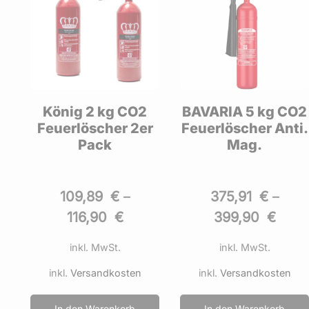
BAVARIA 5 kg CO2
Excalibur 5 kg CO
r
Feuerlöscher Anti.
Feuerlöscher DIN
Mag.
EN 3
375,91
€
–
81,69
€
–
86,90
€
399,90
€
inkl. MwSt.
inkl. MwSt.
inkl.
Versandkosten
inkl.
Versandkosten
In den Warenkorb
In den Warenkorb