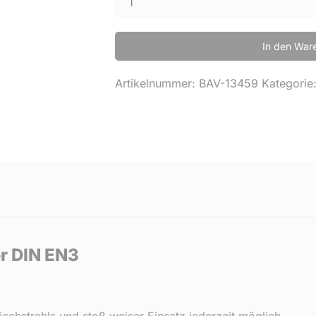
In den War
Artikelnummer:
BAV-13459
Kategorie
r DIN EN3
chstrahls und stoß weiser Einsatz jederzeit möglich.