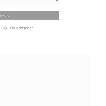
enkorb
:
CO₂-Feuerlöscher