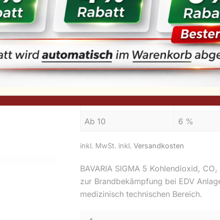
134,33
€
–
142,9
Anzahl
Mengenrab
Ab 2
2 %
Ab 5
4 %
Ab 10
6 %
inkl. MwSt.
inkl.
Versandkosten
BAVARIA SIGMA 5 Kohlendioxid, CO₂ F
zur Brandbekämpfung bei EDV Anlage
medizinisch technischen Bereich.