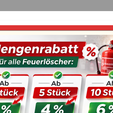
euerlöscher
Fettbrand-Feuerlöscher
Zubehör
 EN3
BAVARIA 5 kg CO2 
DIN EN3