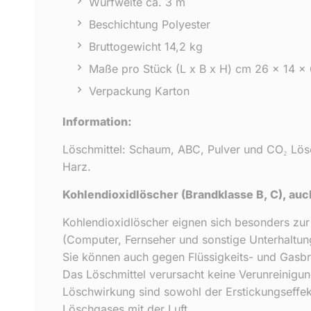
Wurfweite ca. 3 m
Beschichtung Polyester
Bruttogewicht 14,2 kg
Maße pro Stück (L x B x H) cm 26 x 14 x
Verpackung Karton
Information:
Löschmittel: Schaum, ABC, Pulver und CO₂ Lösc
Harz.
Kohlendioxidlöscher (Brandklasse B, C), au
Kohlendioxidlöscher eignen sich besonders zur
(Computer, Fernseher und sonstige Unterhaltung
Sie können auch gegen Flüssigkeits- und Gasb
Das Löschmittel verursacht keine Verunreinigung
Löschwirkung sind sowohl der Erstickungseffek
Löschgases mit der Luft.