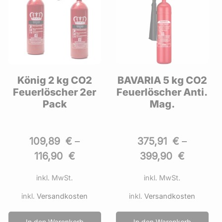
BAVARIA 5 kg CO2
Excalibur 5 kg CO2
Feuerlöscher Anti.
Feuerlöscher DIN
Mag.
EN 3
375,91
€
–
81,69
€
–
86,90
€
399,90
€
inkl. MwSt.
inkl. MwSt.
inkl.
Versandkosten
inkl.
Versandkosten
In den Warenkorb
In den Warenkorb